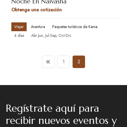
Noche En Naivasha
Obtenga una cotización
Viajar
Aventura
Paquetes turísticos de Kenia
4 días
Abr-Jun, Jul-Sep, Oct-Dic
Navegación
1
2
De
Entradas
Regístrate aquí para
recibir nuevos eventos y