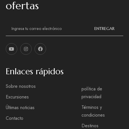
ofertas
C
o
ENTREGAR
r
r
e
o
e
l
e
Enlaces rápidos
c
t
r
Sobre nosotros
ó
política de
n
privacidad
Excursiones
i
c
Términos y
Últimas noticias
o
condiciones
*
Contacto
Destinos