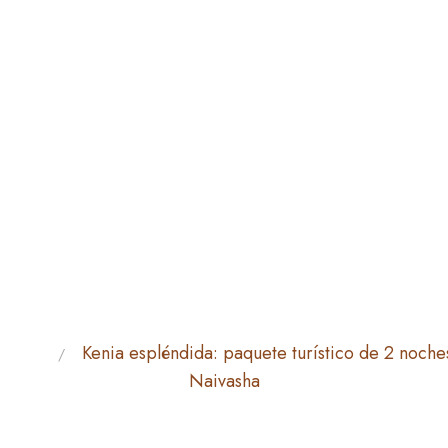
entura
Kenia espléndida: paquete turístico de 2 noche
Naivasha
LÉNDIDA: PAQUETE TU