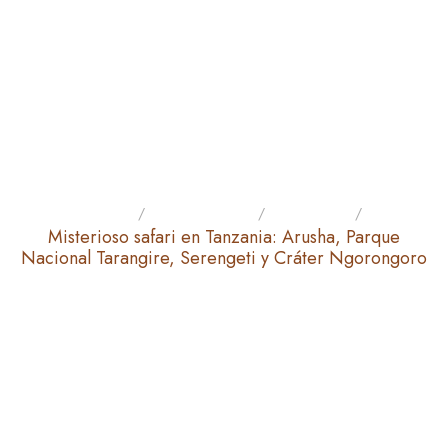
Hogar
Excursiones
Aventura
Misterioso safari en Tanzania: Arusha, Parque
Nacional Tarangire, Serengeti y Cráter Ngorongoro
MISTERIOSO SAFARI EN
TANZANIA: ARUSHA,
PARQUE NACIONAL
TARANGIRE, SERENGETI Y
CRÁTER NGORONGORO